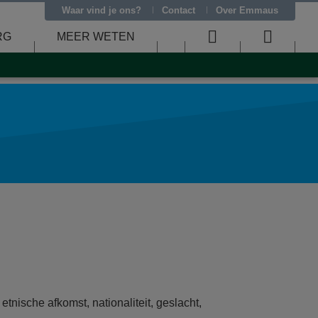
Waar vind je ons?
Contact
Over Emmaus
RG
MEER WETEN
User
Searc
menu
menu
nische afkomst, nationaliteit, geslacht,