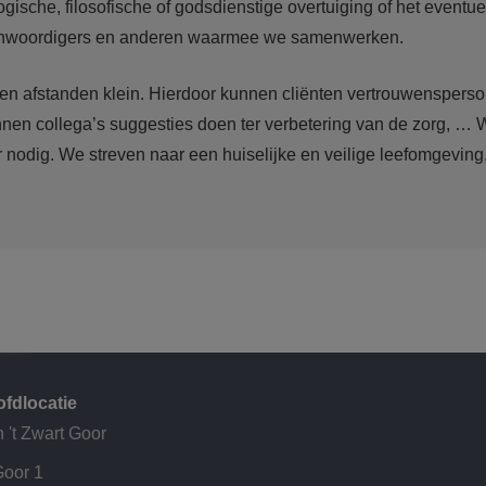
gische, filosofische of godsdienstige overtuiging of het eventu
tegenwoordigers en anderen waarmee we samenwerken.
en afstanden klein. Hierdoor kunnen cliënten vertrouwenspers
en collega’s suggesties doen ter verbetering van de zorg, … We
r nodig. We streven naar een huiselijke en veilige leefomgeving
fdlocatie
 't Zwart Goor
Goor 1