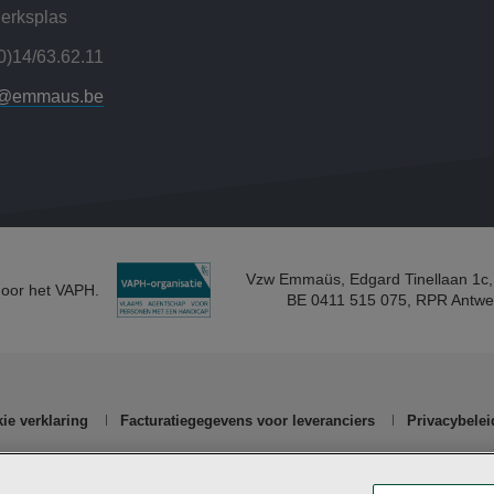
erksplas
0)14/63.62.11
r@emmaus.be
Vzw Emmaüs, Edgard Tinellaan 1c,
door het VAPH.
BE 0411 515 075, RPR Antwe
ie verklaring
Facturatiegegevens voor leveranciers
Privacybelei
n
vzw Emmaüs