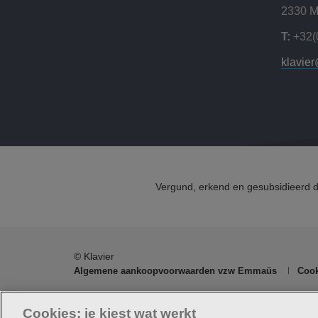
2330 M
T:
+32(
klavie
Vergund, erkend en gesubsidieerd 
© Klavier
Algemene aankoopvoorwaarden vzw Emmaüs
Cook
Klavier maakt deel uit va
Cookies: je kiest wat werkt