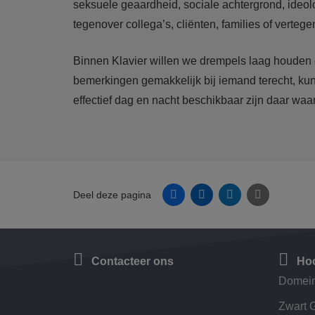
seksuele geaardheid, sociale achtergrond, ideolo
tegenover collega’s, cliënten, families of ver
Binnen Klavier willen we drempels laag houden 
bemerkingen gemakkelijk bij iemand terecht, kunn
effectief dag en nacht beschikbaar zijn daar waa
Facebook
Linkedin
Twitter
E-mail
Deel deze pagina
Contacteer ons
Hoo
Domein
Zwart 