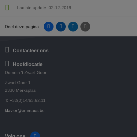
Laatste update:
02-12-2019
Facebook
Linkedin
Twitter
E-mail
Deel deze pagina
Contacteer ons
Hoofdlocatie
Domein 't Zwart Goor
Zwart Goor 1
2330 Merksplas
T:
+32(0)14/63.62.11
klavier@emmaus.be
Volg ons
Facebook