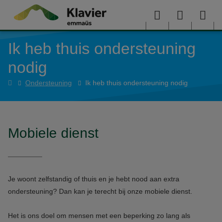
Overslaan en naar de inhoud gaan
Menu
User
Sea
Ik heb thuis ondersteuning
menu
me
nodig
Home
Ondersteuning
Ik heb thuis ondersteuning nodig
Mobiele dienst
Je woont zelfstandig of thuis en je hebt nood aan extra
ondersteuning? Dan kan je terecht bij onze mobiele dienst.
Het is ons doel om mensen met een beperking zo lang als