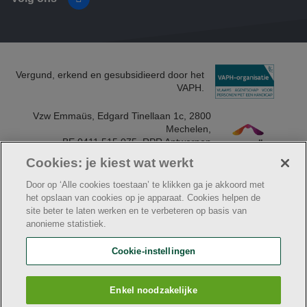
Vergund, erkend en gesubsidieerd door het
VAPH.
Vzw Emmaüs, Edgard Tinellaan 1c, 2800
Mechelen​,
BE 0411 515 075, RPR Antwerpen
(Mechelen)​
Cookies: je kiest wat werkt
Door op ‘Alle cookies toestaan’ te klikken ga je akkoord met
het opslaan van cookies op je apparaat. Cookies helpen de
site beter te laten werken en te verbeteren op basis van
© Klavier
anonieme statistiek.
Algemene aankoopvoorwaarden vzw Emmaüs
Cookie verklaring
Facturatiegegevens voor leveranciers
Cookie-instellingen
Privacybeleid
Webtoegankelijkheidsverklaring
Klavier maakt deel uit van
vzw Emmaüs
Enkel noodzakelijke
Maatschappelijke zetel Edgard Tinellaan 1c, 2800