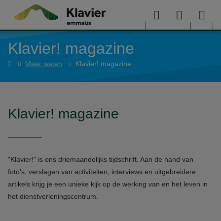
Overslaan en naar de inhoud gaan
Menu
User
Sea
Klavier! magazine
menu
me
Home
Meer weten
Klavier! magazine
Klavier! magazine
"Klavier!" is ons driemaandelijks tijdschrift. Aan de hand van
foto's, verslagen van activiteiten, interviews en uitgebreidere
artikels krijg je een unieke kijk op de werking van en het leven in
het dienstverleningscentrum.