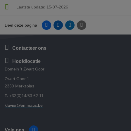
Laatste update:
15-07-2026
Facebook
Linkedin
Twitter
E-mail
Deel deze pagina
Contacteer ons
Hoofdlocatie
Domein 't Zwart Goor
Zwart Goor 1
2330 Merksplas
T:
+32(0)14/63.62.11
klavier@emmaus.be
Volg ons
Facebook