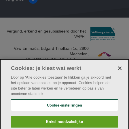
Vergund, erkend en gesubsidieerd door het
VAPH.
Vzw Emmaüs, Edgard Tinellaan 1c, 2800
Mechelen​,
BE 0411 515 075, RPR Antwerpen
(Mechelen)​
Cookies: je kiest wat werkt
Door op ‘Alle cookies toestaan’ te klikken ga je akkoord met
het opslaan van cookies op je apparaat. Cookies helpen de
site beter te laten werken en te verbeteren op basis van
© Klavier
anonieme statistiek.
Algemene aankoopvoorwaarden vzw Emmaüs
Cookie verklaring
Facturatiegegevens voor leveranciers
Cookie-instellingen
Privacybeleid
Webtoegankelijkheidsverklaring
Klavier maakt deel uit van
vzw Emmaüs
Enkel noodzakelijke
Maatschappelijke zetel Edgard Tinellaan 1c, 2800