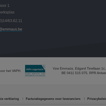
Goor 1
erksplas
0)14/63.62.11
r@emmaus.be
Vzw Emmaüs, Edgard Tinellaan 1c,
door het VAPH.
BE 0411 515 075, RPR Antwe
ie verklaring
Facturatiegegevens voor leveranciers
Privacybelei