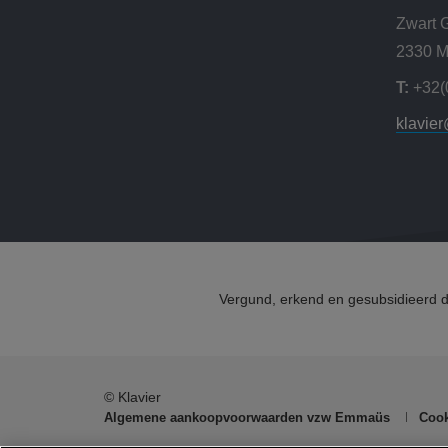
Zwart 
2330 M
T:
+32(
klavie
Vergund, erkend en gesubsidieerd 
© Klavier
Algemene aankoopvoorwaarden vzw Emmaüs
Cook