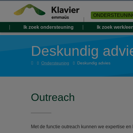
Overslaan en naar de inhoud gaan
ONDERSTEUNIN
Ik zoek ondersteuning
Ik zoek werk/ee
Deskundig advi
Home
Ondersteuning
Deskundig advies
Outreach
Met de functie outreach kunnen we expertise en 