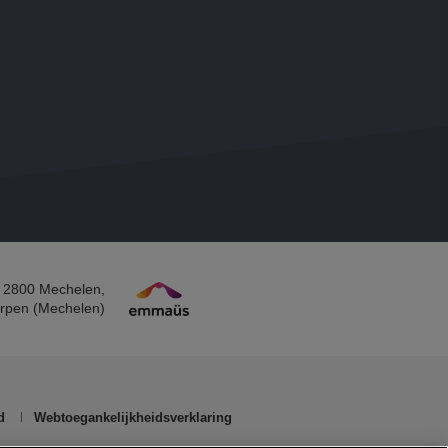
 2800 Mechelen​,
rpen (Mechelen)​
d
Webtoegankelijkheidsverklaring