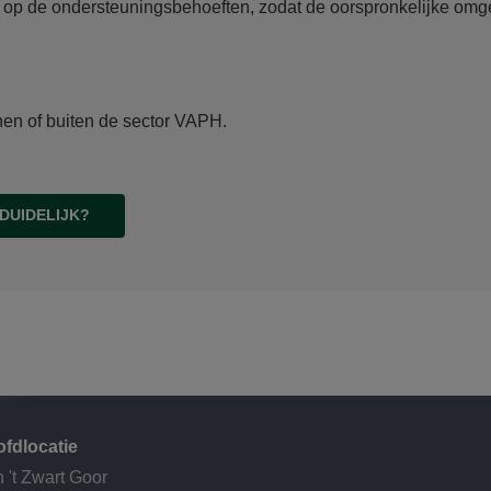
p de ondersteuningsbehoeften, zodat de oorspronkelijke omge
nnen of buiten de sector VAPH.
 DUIDELIJK?
fdlocatie
 't Zwart Goor