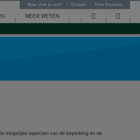
Waar vind je ons?
Contact
Over Emmaus
RG
MEER WETEN
User
Searc
menu
menu
lle mogelijke aspecten van de beperking en de