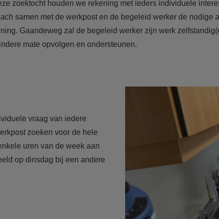
deze zoektocht houden we rekening met ieders individuele inte
oach samen met de werkpost en de begeleid werker de nodige a
ing. Gaandeweg zal de begeleid werker zijn werk zelfstandig(er)
f mindere mate opvolgen en ondersteunen.
ividuele vraag van iedere
erkpost zoeken voor de hele
 enkele uren van de week aan
eeld op dinsdag bij een andere