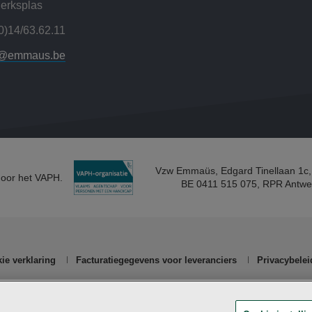
erksplas
0)14/63.62.11
r@emmaus.be
Vzw Emmaüs, Edgard Tinellaan 1c,
door het VAPH.
BE 0411 515 075, RPR Antwe
ie verklaring
Facturatiegegevens voor leveranciers
Privacybelei
n
vzw Emmaüs
, 2800 Mechelen