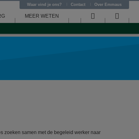
Waar vind je ons?
Contact
Over Emmaus
RG
MEER WETEN
User
Searc
menu
menu
es zoeken samen met de begeleid werker naar