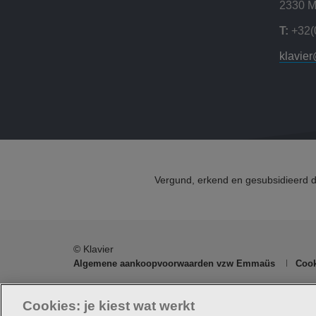
2330 M
T:
+32(
klavie
Vergund, erkend en gesubsidieerd 
© Klavier
Algemene aankoopvoorwaarden vzw Emmaüs
Cook
Klavier maakt deel uit va
Cookies: je kiest wat werkt
Maatschappelijke zetel Edgard Tinellaan 1c