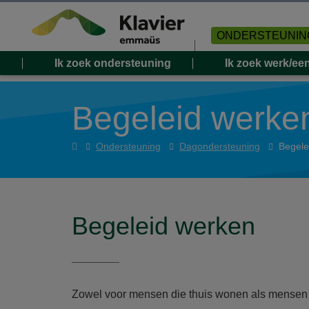
Overslaan en naar de inhoud gaan
ONDERSTEUNIN
Ik zoek ondersteuning
Ik zoek werk/ee
Begeleid werke
Home
Ondersteuning
Dagondersteuning
Begele
Begeleid werken
Zowel voor mensen die thuis wonen als mensen 