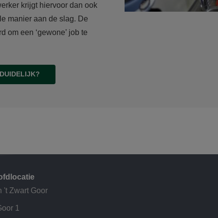
erker krijgt hiervoor dan ook
le manier aan de slag. De
rd om een ‘gewone’ job te
 DUIDELIJK?
fdlocatie
 't Zwart Goor
Goor 1