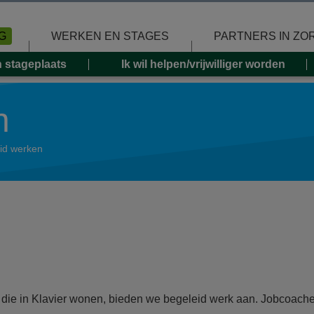
G
WERKEN EN STAGES
PARTNERS IN ZO
n stageplaats
Ik wil helpen/vrijwilliger worden
n
id werken
die in Klavier wonen, bieden we begeleid werk aan. Jobcoach