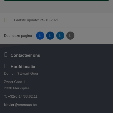
Laatste update:
25-10-2021
Facebook
Linkedin
Twitter
E-mail
Deel deze pagina
Contacteer ons
Hoofdlocatie
Domein 't Zwart Goor
Zwart Goor 1
2330 Merksplas
T:
+32(0)14/63.62.11
klavier@emmaus.be