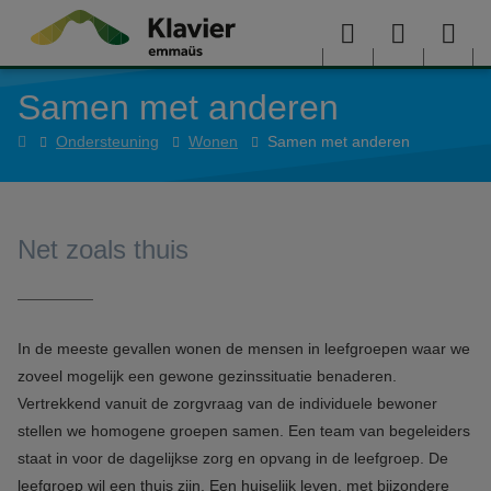
Overslaan en naar de inhoud gaan
Menu
User
Sea
Samen met anderen
menu
me
Home
Ondersteuning
Wonen
Samen met anderen
Net zoals thuis
In de meeste gevallen wonen de mensen in leefgroepen waar we
zoveel mogelijk een gewone gezinssituatie benaderen.
Vertrekkend vanuit de zorgvraag van de individuele bewoner
stellen we homogene groepen samen. Een team van begeleiders
staat in voor de dagelijkse zorg en opvang in de leefgroep. De
leefgroep wil een thuis zijn. Een huiselijk leven, met bijzondere