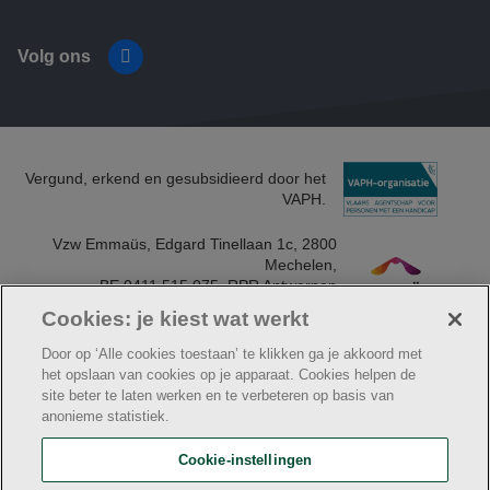
Volg ons
Facebook
Vergund, erkend en gesubsidieerd door het
VAPH.
Vzw Emmaüs, Edgard Tinellaan 1c, 2800
Mechelen​,
BE 0411 515 075, RPR Antwerpen
(Mechelen)​
Cookies: je kiest wat werkt
Door op ‘Alle cookies toestaan’ te klikken ga je akkoord met
het opslaan van cookies op je apparaat. Cookies helpen de
site beter te laten werken en te verbeteren op basis van
© Klavier
anonieme statistiek.
Algemene aankoopvoorwaarden vzw Emmaüs
Cookie verklaring
Facturatiegegevens voor leveranciers
Cookie-instellingen
Privacybeleid
Webtoegankelijkheidsverklaring