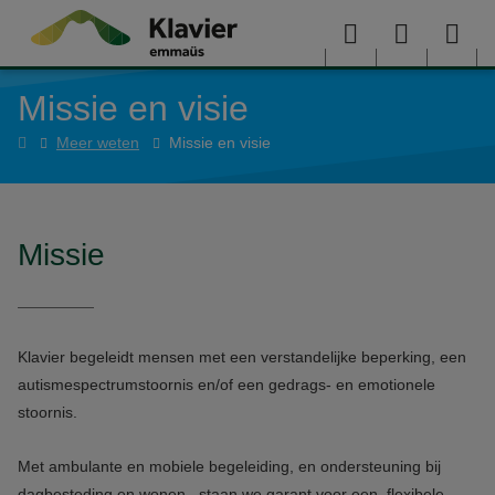
Overslaan en naar de inhoud gaan
Menu
User
Sea
Missie en visie
menu
me
Home
Meer weten
Missie en visie
Missie
Klavier begeleidt mensen met een verstandelijke beperking, een
autismespectrumstoornis en/of een gedrags- en emotionele
stoornis.
Met ambulante en mobiele begeleiding, en ondersteuning bij
dagbesteding en wonen, staan we garant voor een flexibele