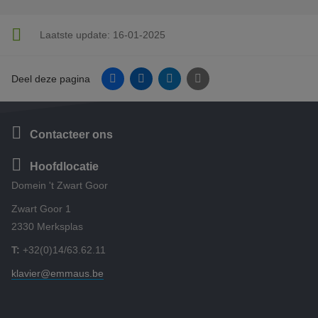
Laatste update:
16-01-2025
Facebook
Linkedin
Twitter
E-mail
Deel deze pagina
Contacteer ons
Hoofdlocatie
Domein 't Zwart Goor
Zwart Goor 1
2330 Merksplas
T:
+32(0)14/63.62.11
klavier@emmaus.be