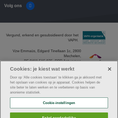
Volg ons
Facebook
Vergund, erkend en gesubsidieerd door het
VAPH.
Vzw Emmaüs, Edgard Tinellaan 1c, 2800
Mechelen​,
BE 0411 515 075, RPR Antwerpen
(Mechelen)​
Cookies: je kiest wat werkt
Door op ‘Alle cookies toestaan’ te klikken ga je akkoord met
het opslaan van cookies op je apparaat. Cookies helpen de
site beter te laten werken en te verbeteren op basis van
© Klavier
anonieme statistiek.
Algemene aankoopvoorwaarden vzw Emmaüs
Cookie verklaring
Facturatiegegevens voor leveranciers
Cookie-instellingen
Privacybeleid
Webtoegankelijkheidsverklaring
Klavier maakt deel uit van
vzw Emmaüs
Enkel noodzakelijke