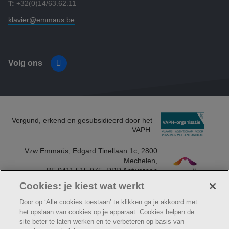
T:
+32(0)14/63.62.11
klavier@emmaus.be
Volg ons
Facebook
Vergund, erkend en gesubsidieerd door het
VAPH.
Vzw Emmaüs, Edgard Tinellaan 1c, 2800
Mechelen​,
BE 0411 515 075, RPR Antwerpen
(Mechelen)​
Cookies: je kiest wat werkt
Door op ‘Alle cookies toestaan’ te klikken ga je akkoord met
het opslaan van cookies op je apparaat. Cookies helpen de
site beter te laten werken en te verbeteren op basis van
© Klavier