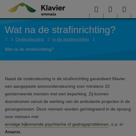
Overslaan en naar de inhoud gaan
Menu
User
Sea
Wat na de strafinrichting?
menu
me
Home
Ondersteuning
In de strafinrichting
Wat na de strafinrichting?
Naast de ondersteuning in de strafinrichting garandeert Klavier
een aangepaste woonondersteuning voor minstens 10
geïnterneerde mensen met een beperking. Zij kunnen
doorstromen vanuit de werking van de ambulante projecten in de
gevangenissen. Deze mensen worden geïntegreerd in de opvang
voor mensen met
ernstige bijkomende psychische of gedragsproblemen
, o.a. in
Amanis
.