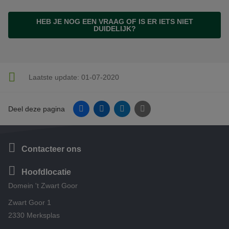
HEB JE NOG EEN VRAAG OF IS ER IETS NIET
DUIDELIJK?
Laatste update:
01-07-2020
Facebook
Linkedin
Twitter
E-mail
Deel deze pagina
Contacteer ons
Hoofdlocatie
Domein 't Zwart Goor
Zwart Goor 1
2330 Merksplas