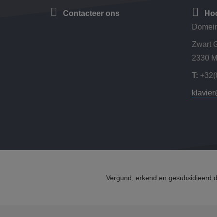
Contacteer ons
Hoo
Domein
Zwart 
2330 M
T:
+32(
klavie
Vergund, erkend en gesubsidieerd 