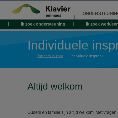
Overslaan en naar de inhoud gaan
ONDERSTEUNIN
Ik zoek ondersteuning
Ik zoek werk/ee
Individuele insp
Home
Partners in zorg
Individuele inspraak
Altijd welkom
Ouders en familie zijn altijd welkom. Met vragen 