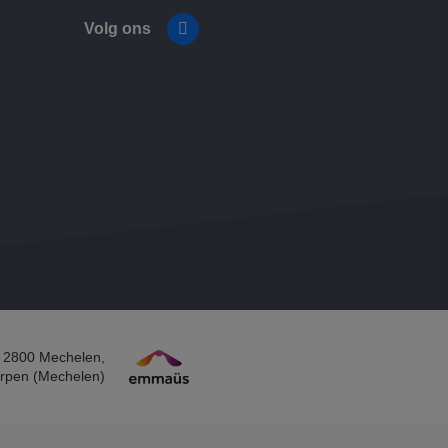
Volg ons
Facebook
 2800 Mechelen​,
rpen (Mechelen)​