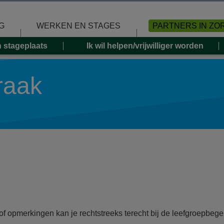
G
WERKEN EN STAGES
PARTNERS IN ZO
n stageplaats
Ik wil helpen/vrijwilliger worden
raak
of opmerkingen kan je rechtstreeks terecht bij de leefgroepbegel