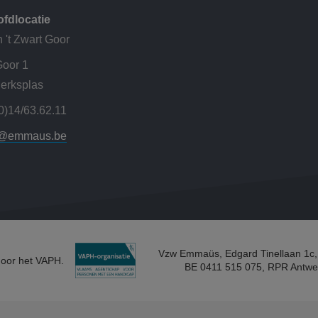
fdlocatie
 't Zwart Goor
Goor 1
erksplas
0)14/63.62.11
r@emmaus.be
Vzw Emmaüs, Edgard Tinellaan 1c,
door het VAPH.
BE 0411 515 075, RPR Antwe