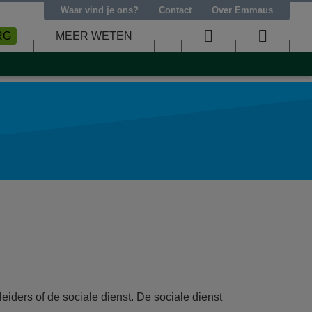
Waar vind je ons?
Contact
Over Emmaus
RG
MEER WETEN
User
Searc
menu
menu
eiders of de sociale dienst. De sociale dienst